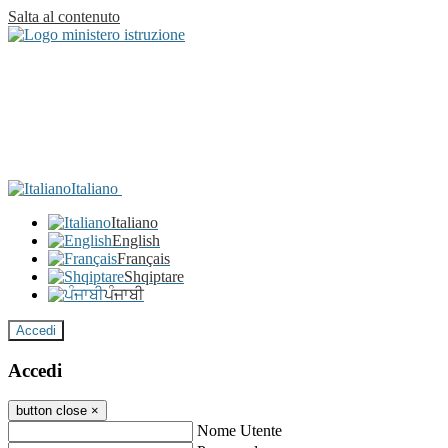
Salta al contenuto
Italiano
Italiano
English
Français
Shqiptare
ਪੰਜਾਬੀ
Accedi
Accedi
button close
×
Nome Utente