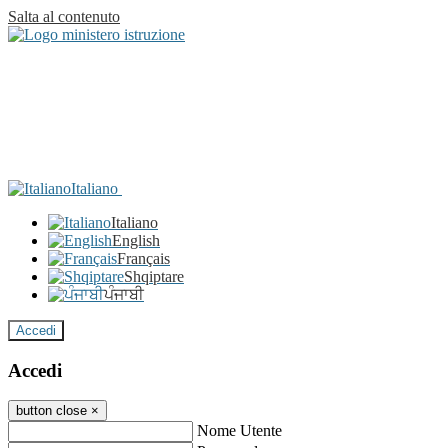
Salta al contenuto
Italiano
Italiano
English
Français
Shqiptare
ਪੰਜਾਬੀ
Accedi
Accedi
button close
×
Nome Utente