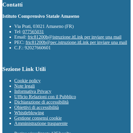
Contatti
Istituto Comprensivo Statale Amaseno
Via Prati, 03021 Amaseno (FR)
Tel:
077565031
Email:
fric81200b@istruzione.it
Link per inviare una mail
PEC:
fric81200b@pec.istruzione.it
Link per inviare una mail
C.F.: 92027660601
Sezione Link Utili
Cookie policy
Note legali
Informativa Privacy
Ufficio Relazioni con il Pubblico
Dichiarazione di accessibilità
Obiettivi di accessibilità
Whistleblowing
Gestione consensi cookie
Amministrazione trasparente