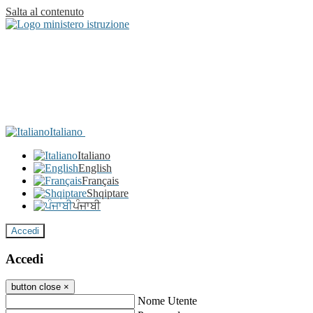
Salta al contenuto
Italiano
Italiano
English
Français
Shqiptare
ਪੰਜਾਬੀ
Accedi
Accedi
button close
×
Nome Utente