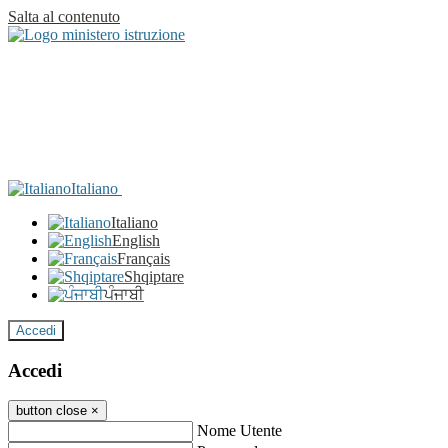
Salta al contenuto
Italiano
Italiano
English
Français
Shqiptare
ਪੰਜਾਬੀ
Accedi
Accedi
button close
×
Nome Utente