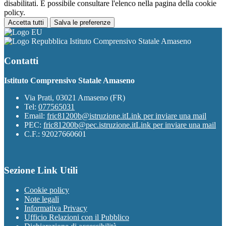
disabilitati. È possibile consultare l'elenco nella pagina della cookie
policy.
Accetta tutti
Salva le preferenze
Istituto Comprensivo Statale Amaseno
Contatti
Istituto Comprensivo Statale Amaseno
Via Prati, 03021 Amaseno (FR)
Tel:
077565031
Email:
fric81200b@istruzione.it
Link per inviare una mail
PEC:
fric81200b@pec.istruzione.it
Link per inviare una mail
C.F.: 92027660601
Sezione Link Utili
Cookie policy
Note legali
Informativa Privacy
Ufficio Relazioni con il Pubblico