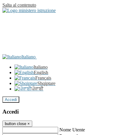
Salta al contenuto
Italiano
Italiano
English
Français
Shqiptare
ਪੰਜਾਬੀ
Accedi
Accedi
button close
×
Nome Utente