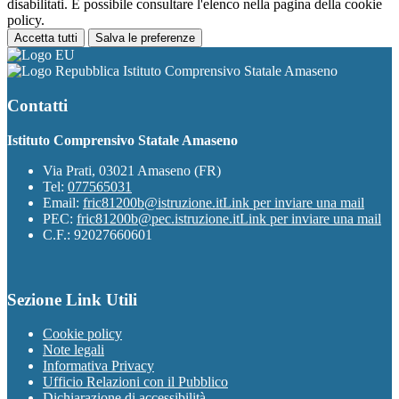
disabilitati. È possibile consultare l'elenco nella pagina della cookie
policy.
Accetta tutti
Salva le preferenze
Istituto Comprensivo Statale Amaseno
Contatti
Istituto Comprensivo Statale Amaseno
Via Prati, 03021 Amaseno (FR)
Tel:
077565031
Email:
fric81200b@istruzione.it
Link per inviare una mail
PEC:
fric81200b@pec.istruzione.it
Link per inviare una mail
C.F.: 92027660601
Sezione Link Utili
Cookie policy
Note legali
Informativa Privacy
Ufficio Relazioni con il Pubblico
Dichiarazione di accessibilità