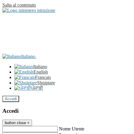
Salta al contenuto
Italiano
Italiano
English
Français
Shqiptare
ਪੰਜਾਬੀ
Accedi
Accedi
button close
×
Nome Utente