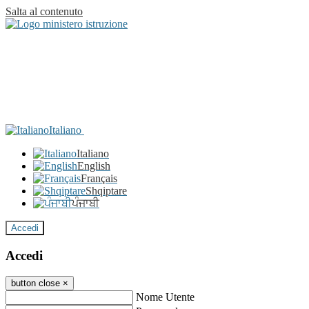
Salta al contenuto
Italiano
Italiano
English
Français
Shqiptare
ਪੰਜਾਬੀ
Accedi
Accedi
button close
×
Nome Utente