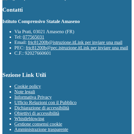
Contatti
Istituto Comprensivo Statale Amaseno
Via Prati, 03021 Amaseno (FR)
Tel:
077565031
Email:
fric81200b@istruzione.it
Link per inviare una mail
PEC:
fric81200b@pec.istruzione.it
Link per inviare una mail
C.F.: 92027660601
Sezione Link Utili
Cookie policy
Note legali
Informativa Privacy
Ufficio Relazioni con il Pubblico
Dichiarazione di accessibilità
Obiettivi di accessibilità
Whistleblowing
Gestione consensi cookie
Amministrazione trasparente