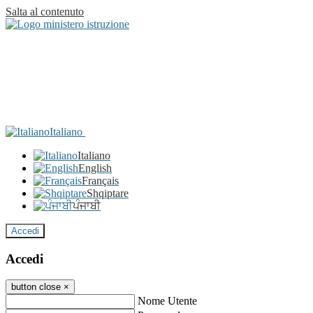
Salta al contenuto
Italiano
Italiano
English
Français
Shqiptare
ਪੰਜਾਬੀ
Accedi
Accedi
button close
×
Nome Utente